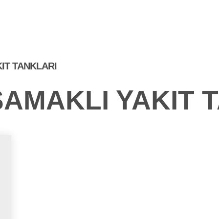
ÜRÜNLER
FUARDA
SIKÇA SORULAN
L
BIZ
SORULAR
IT TANKLARI
AMAKLI YAKIT 