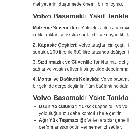
maliyetlerini düşürmede önemli bir rol oynar.
Volvo Basamaklı Yakıt Tanklar
Malzeme Seçenekleri:
Yüksek kaliteli alüminyu
çelik tanklar ise ekstra sağlamlık ve dayanıklılık
2. Kapasite Çeşitleri:
Volvo araçlar için çeşitli
sunulur. 200 litre ile 600 litre arasında değişe
3. Sızdırmazlık ve Güvenlik:
Tanklarımız, gelişm
sağlar ve yakıtın güvenli bir şekilde depolanmas
4. Montaj ve Bağlantı Kolaylığı:
Volvo basamakl
bir şekilde gerçekleştirilir. Tüm bağlantı nokta
Volvo Basamaklı Yakıt Tanklar
Uzun Yolculuklar:
Yüksek kapasiteli Volvo b
yolculuğunuzu daha konforlu hale getirir.
Ağır Yük Taşımacılığı:
Volvo araçlar genellik
performanstan ödün vermemenizi sağlar.