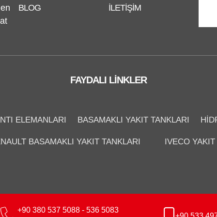
nen
BLOG
İLETIŞIM
at
FAYDALI LINKLER
NTI ELEMANLARI
BASAMAKLI YAKIT TANKLARI
HID
NAULT BASAMAKLI YAKIT TANKLARI
IVECO YAKIT
+90 380 537 5088 - 536 5083
+90 533 49