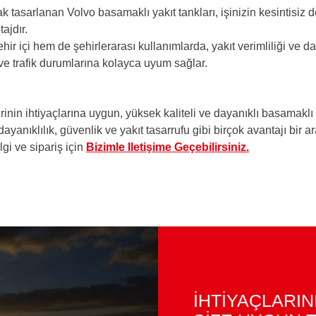
rak tasarlanan Volvo basamaklı yakıt tankları, işinizin kesintisiz
ajdır.
r içi hem de şehirlerarası kullanımlarda, yakıt verimliliği ve day
 ve trafik durumlarına kolayca uyum sağlar.
nin ihtiyaçlarına uygun, yüksek kaliteli ve dayanıklı basamaklı
yanıklılık, güvenlik ve yakıt tasarrufu gibi birçok avantajı bir a
gi ve sipariş için
Bizimle Iletişime Geçebilirsiniz.
İHTİYAÇLARIN