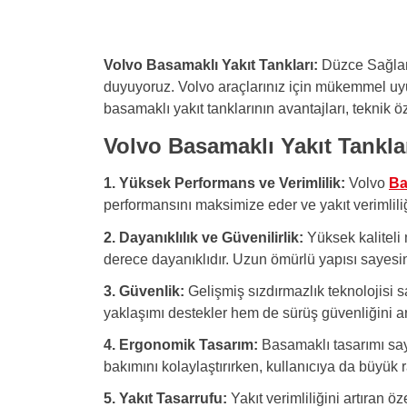
etkileri azaltır. Sızıntı riskini
azaltır ve sızıntı riskini en aza
minimuma indirir.
indirir.
Dayanıklılık
: Yüksek kaliteli
malzemelerden üretilmiş olması,
Volvo Basamaklı Yakıt Tankları:
Düzce Sağlam 
tankın uzun ömürlü ve zorlu hava
duyuyoruz. Volvo araçlarınız için mükemmel uyum
koşullarına karşı dayanıklı
basamaklı yakıt tanklarının avantajları, teknik öz
olmasını sağlar. Bu, bakım ve
onarım ihtiyacını azaltır.
Volvo Basamaklı Yakıt Tanklar
Ekonomik Verimlilik
: Kapalı siste
sayesinde yakıtın daha verimli
kullanımı sağlanır, bu da yakıt
1. Yüksek Performans ve Verimlilik:
Volvo
Ba
tasarrufu sağlar ve işletme
performansını maksimize eder ve yakıt verimliliğ
maliyetlerini düşürür.
2. Dayanıklılık ve Güvenilirlik:
Yüksek kaliteli 
derece dayanıklıdır. Uzun ömürlü yapısı sayesind
3. Güvenlik:
Gelişmiş sızdırmazlık teknolojisi s
yaklaşımı destekler hem de sürüş güvenliğini art
4. Ergonomik Tasarım:
Basamaklı tasarımı saye
bakımını kolaylaştırırken, kullanıcıya da büyük r
5. Yakıt Tasarrufu:
Yakıt verimliliğini artıran ö