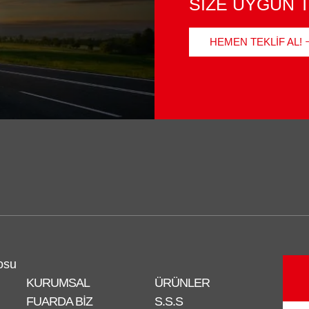
SİZE UYGUN T
HEMEN TEKLIF AL!
osu
KURUMSAL
ÜRÜNLER
FUARDA BIZ
S.S.S