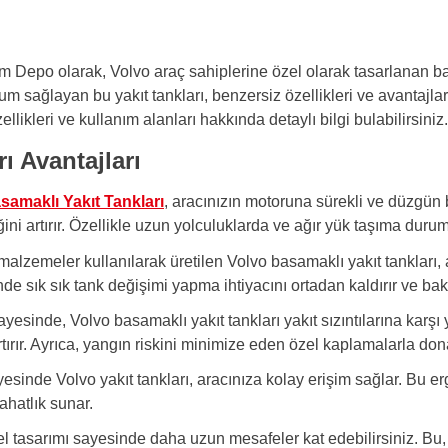
Depo olarak, Volvo araç sahiplerine özel olarak tasarlanan ba
 sağlayan bu yakıt tankları, benzersiz özellikleri ve avantajlar
ellikleri ve kullanım alanları hakkında detaylı bilgi bulabilirsiniz.
ı Avantajları
m
samaklı Yakıt Tankları
, aracınızın motoruna sürekli ve düzgün b
ini artırır. Özellikle uzun yolculuklarda ve ağır yük taşıma duru
malzemeler kullanılarak üretilen Volvo basamaklı yakıt tankları, a
e sık sık tank değişimi yapma ihtiyacını ortadan kaldırır ve bakım
ayesinde, Volvo basamaklı yakıt tankları yakıt sızıntılarına kar
ırır. Ayrıca, yangın riskini minimize eden özel kaplamalarla donat
sinde Volvo yakıt tankları, aracınıza kolay erişim sağlar. Bu e
ahatlık sunar.
zel tasarımı sayesinde daha uzun mesafeler kat edebilirsiniz. Bu, öz