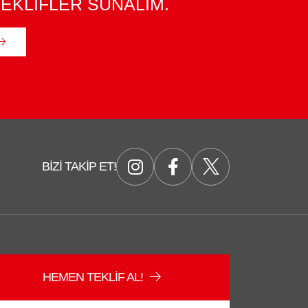
EKLİFLER SUNALIM.
BIZI TAKIP ET!
Düzce Sağlam Depo
Çevrimiçi
HEMEN TEKLIF AL!