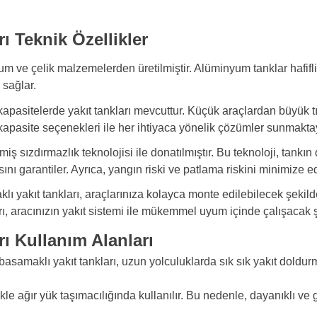
ı Teknik Özellikler
m ve çelik malzemelerden üretilmiştir. Alüminyum tanklar hafifli
 sağlar.
 kapasitelerde yakıt tankları mevcuttur. Küçük araçlardan büyük tı
n kapasite seçenekleri ile her ihtiyaca yönelik çözümler sunmakta
iş sızdırmazlık teknolojisi ile donatılmıştır. Bu teknoloji, tankın
ını garantiler. Ayrıca, yangın riski ve patlama riskini minimize
ı yakıt tankları, araçlarınıza kolayca monte edilebilecek şekilde 
ları, aracınızın yakıt sistemi ile mükemmel uyum içinde çalışacak 
ı Kullanım Alanları
asamaklı yakıt tankları, uzun yolculuklarda sık sık yakıt doldurm
le ağır yük taşımacılığında kullanılır. Bu nedenle, dayanıklı ve gü