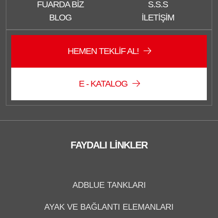
FUARDA BIZ
S.S.S
BLOG
İLETIŞIM
HEMEN TEKLIF AL!
E - KATALOG
Düzce Sağlam Depo
Çevrimiçi
FAYDALI LINKLER
ADBLUE TANKLARI
AYAK VE BAĞLANTI ELEMANLARI