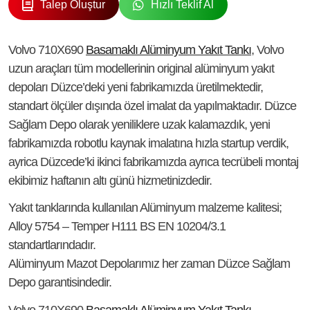
Talep Oluştur
Hızlı Teklif Al
Volvo 710X690
Basamaklı Alüminyum Yakıt Tankı
, Volvo
uzun araçları tüm modellerinin original alüminyum yakıt
depoları Düzce’deki yeni fabrikamızda üretilmektedir,
standart ölçüler dışında özel imalat da yapılmaktadır. Düzce
Sağlam Depo olarak yeniliklere uzak kalamazdık, yeni
fabrikamızda robotlu kaynak imalatına hızla startup verdik,
ayrica Düzcede’ki ikinci fabrikamızda ayrıca tecrübeli montaj
ekibimiz haftanın altı günü hizmetinizdedir.
Yakıt tanklarında kullanılan Alüminyum malzeme kalitesi;
Alloy 5754 – Temper H111 BS EN 10204/3.1
standartlarındadır.
Alüminyum Mazot Depolarımız her zaman Düzce Sağlam
Depo garantisindedir.
Volvo 710X690
Basamaklı Alüminyum Yakıt Tankı
,