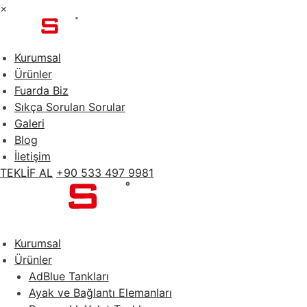
×
Kurumsal
Ürünler
Fuarda Biz
Sıkça Sorulan Sorular
Galeri
Blog
İletişim
TEKLİF AL
+90 533 497 9981
Kurumsal
Ürünler
AdBlue Tankları
Ayak ve Bağlantı Elemanları