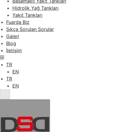
Basamaklı Yakıt Tankları
Hidrolik Yağ Tankları
Yakıt Tankları
Fuarda Biz
Sıkça Sorulan Sorular
Galeri
Blog
İletişim
TR
EN
TR
EN