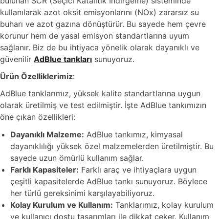
bulunan SCR (Seçici Katalitik İndirgeme) sisteminde
kullanılarak azot oksit emisyonlarını (NOx) zararsız su
buharı ve azot gazına dönüştürür. Bu sayede hem çevre
korunur hem de yasal emisyon standartlarına uyum
sağlanır. Biz de bu ihtiyaca yönelik olarak dayanıklı ve
güvenilir
AdBlue tankları
sunuyoruz.
Ürün Özelliklerimiz
:
AdBlue tanklarımız, yüksek kalite standartlarına uygun
olarak üretilmiş ve test edilmiştir. İşte AdBlue tankımızın
öne çıkan özellikleri:
Dayanıklı Malzeme:
AdBlue tankımız, kimyasal
dayanıklılığı yüksek özel malzemelerden üretilmiştir. Bu
sayede uzun ömürlü kullanım sağlar.
Farklı Kapasiteler:
Farklı araç ve ihtiyaçlara uygun
çeşitli kapasitelerde AdBlue tankı sunuyoruz. Böylece
her türlü gereksinimi karşılayabiliyoruz.
Kolay Kurulum ve Kullanım:
Tanklarımız, kolay kurulum
ve kullanıcı dostu tasarımları ile dikkat çeker. Kullanım