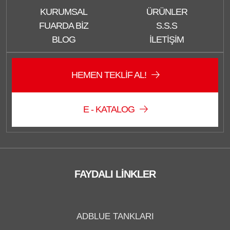
KURUMSAL
ÜRÜNLER
FUARDA BIZ
S.S.S
BLOG
İLETIŞIM
HEMEN TEKLIF AL!
E - KATALOG
FAYDALI LINKLER
Düzce Sağlam Depo
ADBLUE TANKLARI
Çevrimiçi