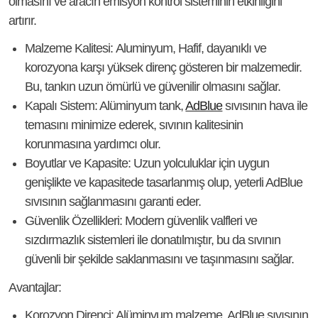
olmasını ve aracın emisyon kontrol sisteminin etkinliğini
artırır.
Malzeme Kalitesi:
Aluminyum, Hafif, dayanıklı ve
korozyona karşı yüksek direnç gösteren bir malzemedir.
Bu, tankın uzun ömürlü ve güvenilir olmasını sağlar.
Kapalı Sistem:
Alüminyum tank,
AdBlue
sıvısının hava ile
temasını minimize ederek, sıvının kalitesinin
korunmasına yardımcı olur.
Boyutlar ve Kapasite:
Uzun yolculuklar için uygun
genişlikte ve kapasitede tasarlanmış olup, yeterli AdBlue
sıvısının sağlanmasını garanti eder.
Güvenlik Özellikleri:
Modern güvenlik valfleri ve
sızdırmazlık sistemleri ile donatılmıştır, bu da sıvının
güvenli bir şekilde saklanmasını ve taşınmasını sağlar.
Avantajlar:
Korozyon Direnci:
Alüminyum malzeme, AdBlue sıvısının