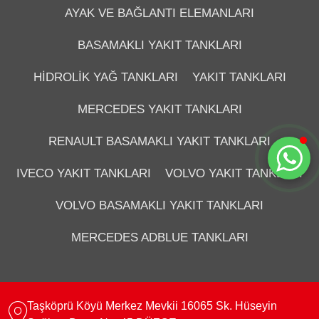
AYAK VE BAĞLANTI ELEMANLARI
BASAMAKLI YAKIT TANKLARI
HIDROLIK YAĞ TANKLARI
YAKIT TANKLARI
MERCEDES YAKIT TANKLARI
Sohbete Başla
RENAULT BASAMAKLI YAKIT TANKLARI
IVECO YAKIT TANKLARI
VOLVO YAKIT TANKLARI
VOLVO BASAMAKLI YAKIT TANKLARI
MERCEDES ADBLUE TANKLARI
Taşköprü Köyü Merkez Mevkii 16065 Sk. Hüseyin