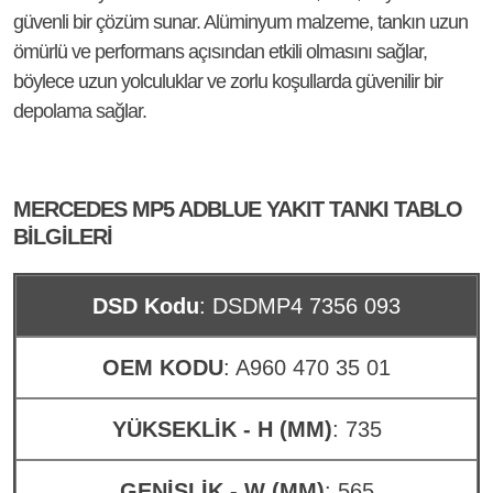
güvenli bir çözüm sunar. Alüminyum malzeme, tankın uzun
ömürlü ve performans açısından etkili olmasını sağlar,
böylece uzun yolculuklar ve zorlu koşullarda güvenilir bir
depolama sağlar.
MERCEDES MP5 ADBLUE YAKIT TANKI TABLO
BILGILERI
DSD Kodu
: DSDMP4 7356 093
OEM KODU
: A960 470 35 01
YÜKSEKLİK - H (MM)
: 735
GENİŞLİK - W (MM)
: 565