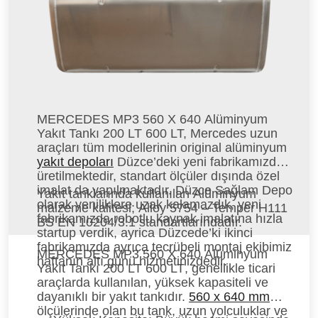
MERCEDES MP3 560 X 640 Alüminyum
Yakıt Tankı 200 LT 600 LT,
Mercedes uzun
araçları tüm modellerinin original alüminyum
yakıt depoları
Düzce’deki yeni fabrikamızda
üretilmektedir, standart ölçüler dışında özel
imalat da yapılmaktadır. Düzce Sağlam Depo
Yakıt tanklarında kullanılan Alüminyum
olarak yeniliklere uzak kalamazdık, yeni
malzeme kalitesi; Alloy 5754 – Temper H111
fabrikamızda robotlu kaynak imalatına hızla
BS EN 10204/3.1 standartlarındadır.
startup verdik, ayrica Düzcede’ki ikinci
fabrikamızda ayrıca tecrübeli montaj ekibimiz
MERCEDES MP3 560 X 640 Alüminyum
haftanın altı günü hizmetinizdedir.
Yakıt Tankı 200 LT 600 LT
, genellikle ticari
araçlarda kullanılan, yüksek kapasiteli ve
dayanıklı bir yakıt tankıdır.
560 x 640 mm
ölçülerinde olan bu tank, uzun yolculuklar ve