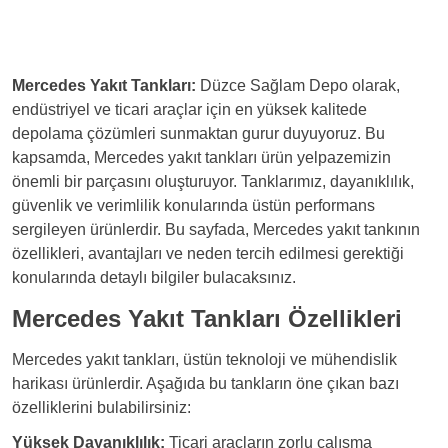
kolaydır ve sağlam bir şekilde araçta yer
kısmında veya arka bölümünde yer alacak
alır.
şekilde optimize edilmiştir, böylece diğer
alanlar daha verimli kullanılır.
Mercedes Yakıt Tankları:
Düzce Sağlam Depo olarak,
endüstriyel ve ticari araçlar için en yüksek kalitede
depolama çözümleri sunmaktan gurur duyuyoruz. Bu
kapsamda, Mercedes yakıt tankları ürün yelpazemizin
önemli bir parçasını oluşturuyor. Tanklarımız, dayanıklılık,
güvenlik ve verimlilik konularında üstün performans
sergileyen ürünlerdir. Bu sayfada, Mercedes yakıt tankının
özellikleri, avantajları ve neden tercih edilmesi gerektiği
konularında detaylı bilgiler bulacaksınız.
Mercedes Yakıt Tankları Özellikleri
Mercedes yakıt tankları, üstün teknoloji ve mühendislik
harikası ürünlerdir. Aşağıda bu tankların öne çıkan bazı
özelliklerini bulabilirsiniz:
Yüksek Dayanıklılık:
Ticari araçların zorlu çalışma