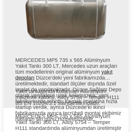
MERCEDES MP5 735 x 565 Alüminyum
Yakıt Tankı 300 LT
, Mercedes uzun araçları
tüm modellerinin original alüminyum
yakıt
depoları
Düzce’deki yeni fabrikamızda
üretilmektedir, standart ölçüler dışında özel
imalat da yapılmaktadır. Düzce Sağlam Depo
Yakıt tanklarında kullanılan Alüminyum
olarak yeniliklere uzak kalamazdık, yeni
malzeme kalitesi; Alloy 5754 – Temper H111
fabrikamızda robotlu kaynak imalatına hızla
BS EN 10204/3.1 standartlarındadır.
startup verdik, ayrica Düzcede’ki ikinci
fabrikamızda ayrıca tecrübeli montaj ekibimiz
MERCEDES MP5 735 x 565 Alüminyum
haftanın altı günü hizmetinizdedir.
Yakıt Tankı 300 LT
, Alloy 5754 – Temper
H111 standardında alüminyumdan üretilmiştir