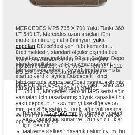
MERCEDES MP5 735 X 700 Yakıt Tankı 360
LT 540 LT
, Mercedes uzun araçları tüm
modellerinin original alüminyum
yakıt
depoları
Düzce’deki yeni fabrikamızda
üretilmektedir, standart ölçüler dışında özel
imalat da yapılmaktadır. Düzce Sağlam Depo
Yakıt tanklarında kullanılan Alüminyum
olarak yeniliklere uzak kalamazdık, yeni
malzeme kalitesi; Alloy 5754 – Temper H111
fabrikamızda robotlu kaynak imalatına hızla
BS EN 10204/3.1 standartlarındadır.
startup verdik, ayrica Düzcede’ki ikinci
fabrikamızda ayrıca tecrübeli montaj ekibimiz
MERCEDES MP5 735 X 700 Yakıt Tankı 360
haftanın altı günü hizmetinizdedir.
LT 540 LT
, Mercedes-Benz’in MP5 serisi ağır
vasıtaları için tasarlanmış büyük kapasiteli bir
yakıt deposudur. 735 mm yüksekliğe ve 565
mm genişliğe sahip bu tank, ağır yük taşıma
Boyutlar:
735×565 mm
Bu boyutlar, yeterli
ve uzun mesafeli yolculuklar için özel olarak
yakıt kapasitesi sunar ve uzun yolculuklar
optimize edilmiştir.
için idealdir.
Malzeme Kalitesi:
dayanıklı alüminyum, bu