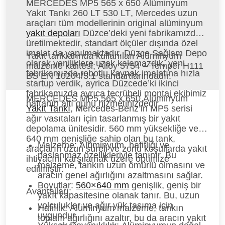
MERCEDES MP5 565 x 650 Alüminyum
Yakıt Tankı 260 LT 530 LT
, Mercedes uzun
araçları tüm modellerinin original alüminyum
yakıt depoları
Düzce’deki yeni fabrikamızda
üretilmektedir, standart ölçüler dışında özel
imalat da yapılmaktadır. Düzce Sağlam Depo
Yakıt tanklarında kullanılan Alüminyum
olarak yeniliklere uzak kalamazdık, yeni
malzeme kalitesi; Alloy 5754 – Temper H111
fabrikamızda robotlu kaynak imalatına hızla
BS EN 10204/3.1 standartlarındadır.
startup verdik, ayrica Düzcede’ki ikinci
fabrikamızda ayrıca tecrübeli montaj ekibimiz
MERCEDES MP5 565 x 650 Alüminyum
haftanın altı günü hizmetinizdedir.
Yakıt Tankı
, Mercedes-Benz’in MP5 serisi
ağır vasıtaları için tasarlanmış bir yakıt
depolama ünitesidir. 560 mm yüksekliğe ve
640 mm genişliğe sahip olan bu tank,
Malzeme:
Alüminyum, hafifliği ve
araçların uzun süreli ve zorlu koşullarda yakıt
paslanmaz özellikleriyle tanınır. Bu
ihtiyacını karşılamak üzere optimize
malzeme, tankın uzun ömürlü olmasını ve
edilmiştir.
aracın genel ağırlığını azaltmasını sağlar.
Boyutlar:
560×640 mm
genişlik, geniş bir
Avantajları:
yakıt kapasitesine olanak tanır. Bu, uzun
yolculuklar ve ağır yük taşıma için
Hafiflik:
Alüminyum malzeme, tankın
uygundur.
toplam ağırlığını azaltır, bu da aracın yakıt