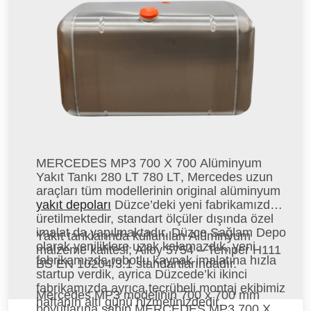
MERCEDES MP3 700 X 700 Alüminyum
Yakıt Tankı 280 LT 780 LT
, Mercedes uzun
araçları tüm modellerinin original alüminyum
yakıt depoları
Düzce’deki yeni fabrikamızda
üretilmektedir, standart ölçüler dışında özel
imalat da yapılmaktadır. Düzce Sağlam Depo
Yakıt tanklarında kullanılan Alüminyum
olarak yeniliklere uzak kalamazdık, yeni
malzeme kalitesi; Alloy 5754 – Temper H111
fabrikamızda robotlu kaynak imalatına hızla
BS EN 10204/3.1 standartlarındadır.
startup verdik, ayrica Düzcede’ki ikinci
fabrikamızda ayrıca tecrübeli montaj ekibimiz
Mercedes MP3 modelinin 700 x 700 mm
haftanın altı günü hizmetinizdedir.
boyutlarına sahip MERCEDES MP3 700 X