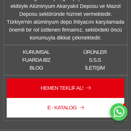
ekibiyle Alüminyum Akaryakıt Deposu ve Mazot
Deposu sektöründe hizmet vermektedir.
Türkiye'nin alüminyum depo ihtiyacını karşılamada
önemli bir rol üstlenen firmamız, sektördeki öncü
Düzce Sağlam Depo
konumuyla dikkat çekmektedir.
Çevrimiçi
KURUMSAL
ÜRÜNLER
FUARDA BIZ
S.S.S
BLOG
İLETIŞIM
HEMEN TEKLIF AL!
Sohbete Başla
E - KATALOG