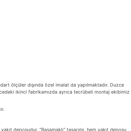
dart ölçüler dışında özel imalat da yapılmaktadır. Duzce
edeki ikinci fabrikamızda ayrıca tecrübeli montaj ekibimiz
r.
 yakıt deposudur. “Basamaklı” tasarımı, hem yakıt deposu