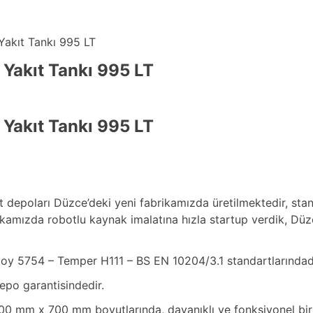
akıt Tankı 995 LT
Yakıt Tankı 995 LT
Yakıt Tankı 995 LT
 depoları Düzce’deki yeni fabrikamızda üretilmektedir, stan
kamızda robotlu kaynak imalatına hızla startup verdik, Düzc
lloy 5754 – Temper H111 – BS EN 10204/3.1 standartlarındadı
o garantisindedir.
00 mm x 700 mm boyutlarında, dayanıklı ve fonksiyonel bir