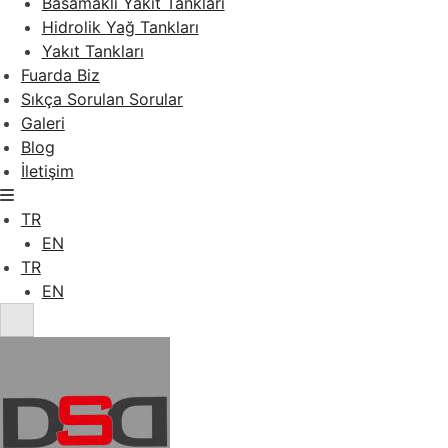
Basamaklı Yakıt Tankları
Hidrolik Yağ Tankları
Yakıt Tankları
Fuarda Biz
Sıkça Sorulan Sorular
Galeri
Blog
İletişim
TR
EN
TR
EN