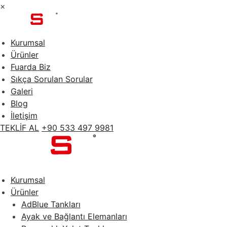
×
Kurumsal
Ürünler
Fuarda Biz
Sıkça Sorulan Sorular
Galeri
Blog
İletişim
TEKLİF AL
+90 533 497 9981
Kurumsal
Ürünler
AdBlue Tankları
Ayak ve Bağlantı Elemanları