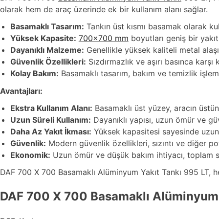
olarak hem de araç üzerinde ek bir kullanım alanı sağlar.
Basamaklı Tasarım:
Tankın üst kısmı basamak olarak kulla
Yüksek Kapasite:
700×700 mm
boyutları geniş bir yakıt
Dayanıklı Malzeme:
Genellikle yüksek kaliteli metal alaş
Güvenlik Özellikleri:
Sızdırmazlık ve aşırı basınca karşı k
Kolay Bakım:
Basamaklı tasarım, bakım ve temizlik işlemler
Avantajları:
Ekstra Kullanım Alanı:
Basamaklı üst yüzey, aracın üstüne 
Uzun Süreli Kullanım:
Dayanıklı yapısı, uzun ömür ve güve
Daha Az Yakıt İkması:
Yüksek kapasitesi sayesinde uzun yo
Güvenlik:
Modern güvenlik özellikleri, sızıntı ve diğer po
Ekonomik:
Uzun ömür ve düşük bakım ihtiyacı, toplam sa
DAF 700 X 700 Basamaklı Alüminyum Yakıt Tankı 995 LT, hem f
DAF 700 X 700 Basamaklı Alüminyum Ya