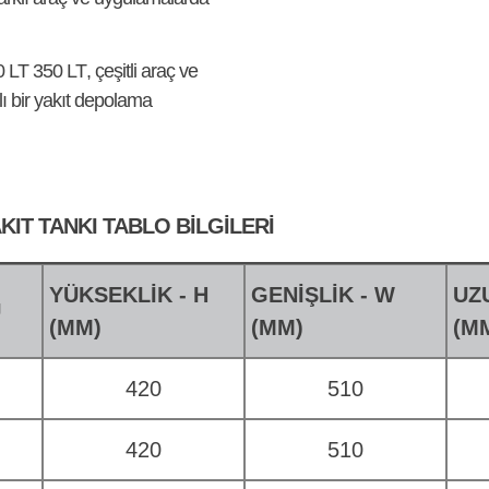
0 LT 350 LT
, çeşitli araç ve
 bir yakıt depolama
KIT TANKI TABLO BILGILERI
YÜKSEKLİK - H
GENİŞLİK - W
UZ
U
(MM)
(MM)
(M
420
510
420
510