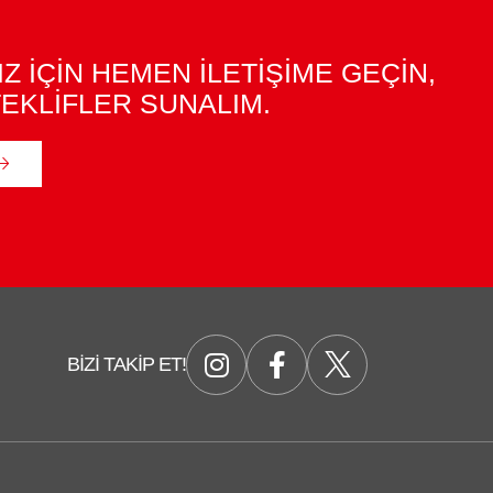
IZ İÇİN HEMEN İLETİŞİME GEÇİN,
EKLİFLER SUNALIM.
BIZI TAKIP ET!