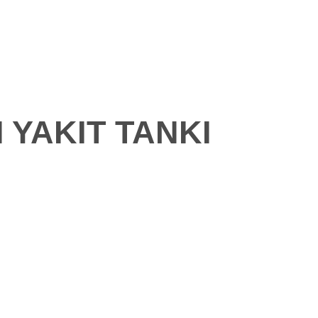
TR
GALERI
BLOG
İLETIŞIM
 YAKIT TANKI