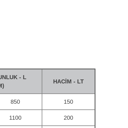
UNLUK - L
HACİM - LT
M)
850
150
1100
200