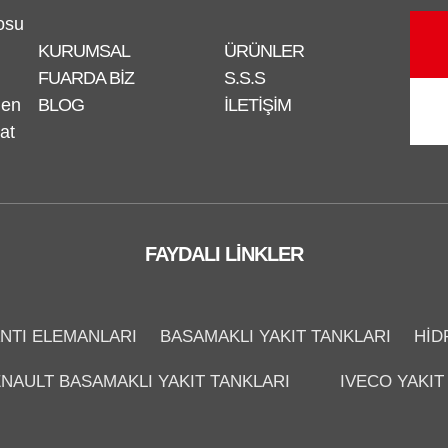
osu
KURUMSAL
ÜRÜNLER
FUARDA BIZ
S.S.S
nen
BLOG
İLETIŞIM
at
FAYDALI LINKLER
NTI ELEMANLARI
BASAMAKLI YAKIT TANKLARI
HID
NAULT BASAMAKLI YAKIT TANKLARI
IVECO YAKIT