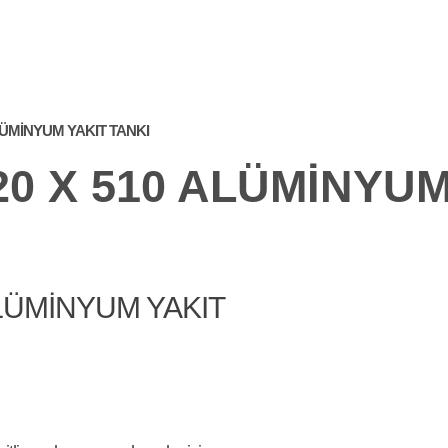
ÜRÜNLER
FUARDA
SIKÇA SORULAN
L
BIZ
SORULAR
LÜMINYUM YAKIT TANKI
0 X 510 ALÜMINYUM
ALÜMINYUM YAKIT