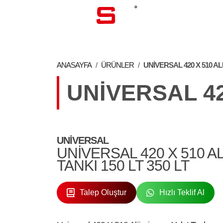
KURUMSA
ANASAYFA
/
ÜRÜNLER
/
UNIVERSAL 420 X 510 A
UNIVERSAL 42
UNIVERSAL
UNIVERSAL 420 X 510 
TANKI 150 LT 350 LT
Talep Oluştur
Hızlı Teklif Al