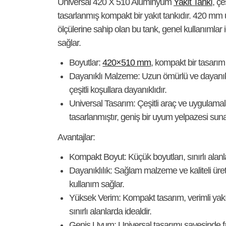
Universal 420 X 510 Alüminyum
Yakıt Tankı
, çe
tasarlanmış kompakt bir yakıt tankıdır. 420 mm
ölçülerine sahip olan bu tank, genel kullanımlar i
sağlar.
Boyutlar
:
420×510 mm
, kompakt bir tasarım
Dayanıklı Malzeme
: Uzun ömürlü ve dayanık
çeşitli koşullara dayanıklıdır.
Universal Tasarım
: Çeşitli araç ve uygulama
tasarlanmıştır, geniş bir uyum yelpazesi suna
Avantajlar:
Kompakt Boyut
: Küçük boyutları, sınırlı alanl
Dayanıklılık
: Sağlam malzeme ve kaliteli üret
kullanım sağlar.
Yüksek Verim
: Kompakt tasarım, verimli yakı
sınırlı alanlarda idealdir.
Geniş Uyum
: Universal tasarımı sayesinde 