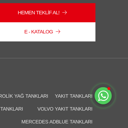
HEMEN TEKLIF AL!
Düzce Sağlam Depo
Çevrimiçi
E - KATALOG
Sohbete Başla
ROLIK YAĞ TANKLARI
YAKIT TANKLARI
 TANKLARI
VOLVO YAKIT TANKLARI
MERCEDES ADBLUE TANKLARI