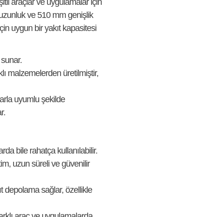
şitli araçlar ve uygulamalar için
 uzunluk ve 510 mm genişlik
çin uygun bir yakıt kapasitesi
 sunar.
lı malzemelerden üretilmiştir,
larla uyumlu şekilde
r.
arda bile rahatça kullanılabilir.
im, uzun süreli ve güvenilir
t depolama sağlar, özellikle
farklı araç ve uygulamalarda