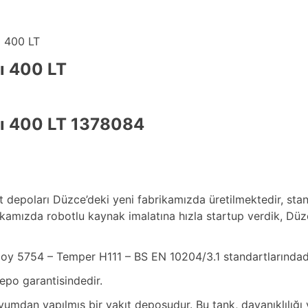
 400 LT
ı 400 LT
ı 400 LT 1378084
 depoları Düzce’deki yeni fabrikamızda üretilmektedir, stan
kamızda robotlu kaynak imalatına hızla startup verdik, Düzc
loy 5754 – Temper H111 – BS EN 10204/3.1 standartlarındadı
o garantisindedir.
dan yapılmış bir yakıt deposudur. Bu tank, dayanıklılığı ve 