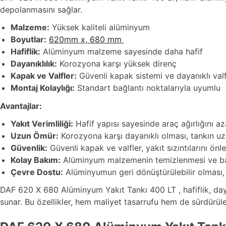
depolanmasını sağlar.
Malzeme:
Yüksek kaliteli alüminyum
Boyutlar:
620mm x, 680 mm
Hafiflik:
Alüminyum malzeme sayesinde daha hafif
Dayanıklılık:
Korozyona karşı yüksek direnç
Kapak ve Valfler:
Güvenli kapak sistemi ve dayanıklı valf
Montaj Kolaylığı:
Standart bağlantı noktalarıyla uyumlu
Avantajlar:
Yakıt Verimliliği:
Hafif yapısı sayesinde araç ağırlığını azalt
Uzun Ömür:
Korozyona karşı dayanıklı olması, tankın uz
Güvenlik:
Güvenli kapak ve valfler, yakıt sızıntılarını önl
Kolay Bakım:
Alüminyum malzemenin temizlenmesi ve bak
Çevre Dostu:
Alüminyumun geri dönüştürülebilir olması, çe
DAF 620 X 680 Alüminyum Yakıt Tankı 400 LT , hafiflik, daya
sunar. Bu özellikler, hem maliyet tasarrufu hem de sürdürüleb