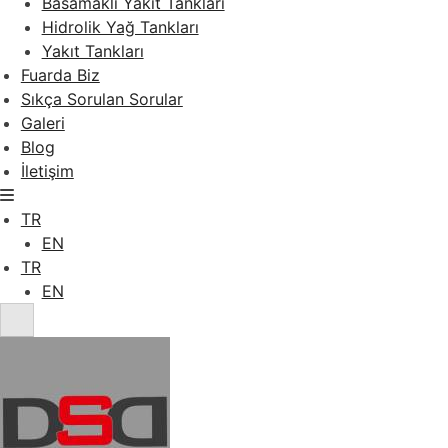
Basamaklı Yakıt Tankları
Hidrolik Yağ Tankları
Yakıt Tankları
Fuarda Biz
Sıkça Sorulan Sorular
Galeri
Blog
İletişim
TR
EN
TR
EN