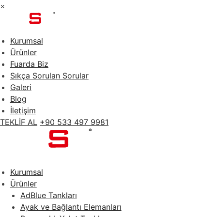
×
Kurumsal
Ürünler
Fuarda Biz
Sıkça Sorulan Sorular
Galeri
Blog
İletişim
TEKLİF AL
+90 533 497 9981
Kurumsal
Ürünler
AdBlue Tankları
Ayak ve Bağlantı Elemanları