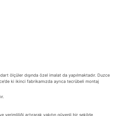
dart ölçüler dışında özel imalat da yapılmaktadır. Duzce
e’de ki ikinci fabrikamızda ayrıca tecrübeli montaj
r.
verimliliği artırarak yakıtın güvenli bir şekilde