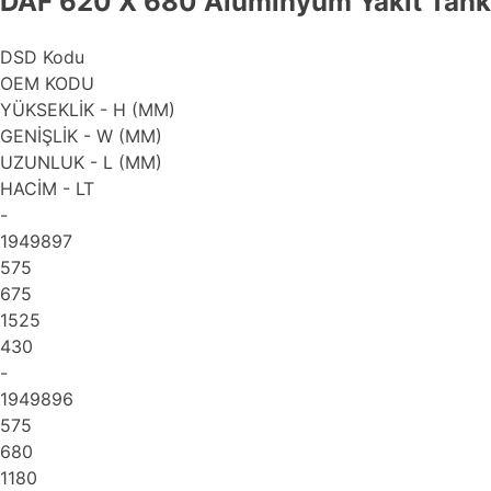
DAF 620 X 680 Alüminyum Yakıt Tankı 
DSD Kodu
OEM KODU
YÜKSEKLİK - H (MM)
GENİŞLİK - W (MM)
UZUNLUK - L (MM)
HACİM - LT
-
1949897
575
675
1525
430
-
1949896
575
680
1180