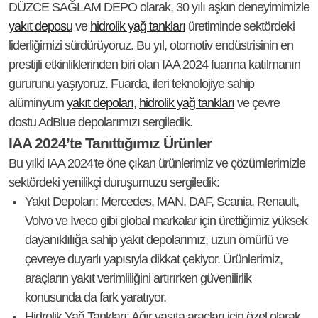
DÜZCE SAĞLAM DEPO olarak, 30 yılı aşkın deneyimimizle
yakıt deposu
ve
hidrolik yağ tankları
üretiminde sektördeki
liderliğimizi sürdürüyoruz. Bu yıl, otomotiv endüstrisinin en
prestijli etkinliklerinden biri olan IAA 2024 fuarına katılmanın
gururunu yaşıyoruz. Fuarda, ileri teknolojiye sahip
alüminyum
yakıt depoları
,
hidrolik yağ tankları
ve çevre
dostu AdBlue depolarımızı sergiledik.
IAA 2024’te Tanıttığımız Ürünler
Bu yılki IAA 2024'te öne çıkan ürünlerimiz ve çözümlerimizle
sektördeki yenilikçi duruşumuzu sergiledik:
Yakıt Depoları
: Mercedes, MAN, DAF, Scania, Renault,
Volvo ve Iveco gibi global markalar için ürettiğimiz yüksek
dayanıklılığa sahip yakıt depolarımız, uzun ömürlü ve
çevreye duyarlı yapısıyla dikkat çekiyor. Ürünlerimiz,
araçların yakıt verimliliğini artırırken güvenilirlik
konusunda da fark yaratıyor.
Hidrolik Yağ Tankları
: Ağır vasıta araçları için özel olarak