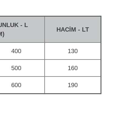
UNLUK - L
HACİM - LT
M)
400
130
500
160
600
190