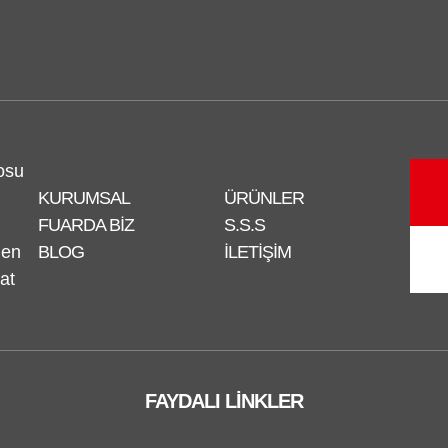
osu
KURUMSAL
ÜRÜNLER
FUARDA BIZ
S.S.S
nen
BLOG
İLETIŞIM
at
FAYDALI LINKLER