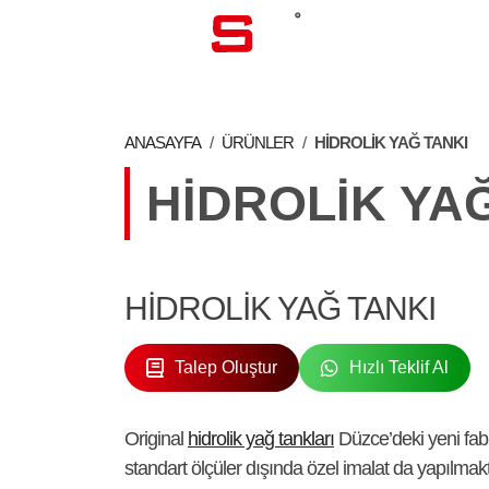
KURUMSA
ANASAYFA
/
ÜRÜNLER
/
HIDROLIK YAĞ TANKI
HIDROLIK YA
HIDROLIK YAĞ TANKI
Talep Oluştur
Hızlı Teklif Al
Original
hidrolik yağ tankları
Düzce’deki yeni fabr
standart ölçüler dışında özel imalat da yapılm