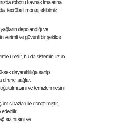
amızda robotlu kaynak imalatına
zda tecrübeli montaj ekibimiz
n yağların depolandığı ve
rin verimli ve güvenli bir şekilde
rde üretilir, bu da sistemin uzun
üksek dayanıklılığa sahip
 direnci sağlar.
oğutulmasını ve temizlenmesini
üm cihazları ile donatılmıştır,
edebilir.
ağ sızıntısını ve