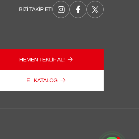
BIZI TAKIP ET!
HEMEN TEKLIF AL!
Düzce Sağlam Depo
Çevrimiçi
E - KATALOG
Sohbete Başla