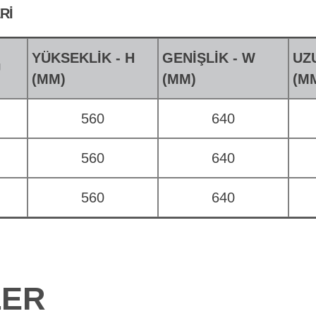
RI
YÜKSEKLİK - H
GENİŞLİK - W
UZ
U
(MM)
(MM)
(M
560
640
560
640
560
640
LER