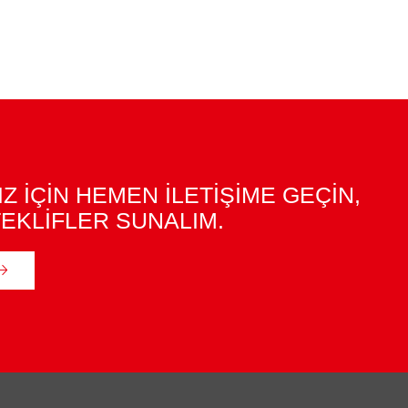
IZ İÇİN HEMEN İLETİŞİME GEÇİN,
EKLİFLER SUNALIM.