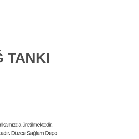
ÜRÜNLER
FUARDA
SIKÇA SORULAN
L
BIZ
SORULAR
Ğ TANKI
ikamızda üretilmektedir,
aktadır. Düzce Sağlam Depo