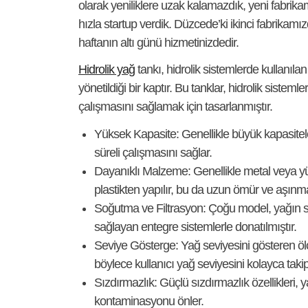
olarak yeniliklere uzak kalamazdık, yeni fabrik
hızla startup verdik. Düzcede’ki ikinci fabrikamı
haftanın altı günü hizmetinizdedir.
Hidrolik yağ
tankı, hidrolik sistemlerde kullanıla
yönetildiği bir kaptır. Bu tanklar, hidrolik sistemle
çalışmasını sağlamak için tasarlanmıştır.
Yüksek Kapasite:
Genellikle büyük kapasitele
süreli çalışmasını sağlar.
Dayanıklı Malzeme:
Genellikle metal veya y
plastikten yapılır, bu da uzun ömür ve aşınma
Soğutma ve Filtrasyon:
Çoğu model, yağın s
sağlayan entegre sistemlerle donatılmıştır.
Seviye Gösterge:
Yağ seviyesini gösteren ölç
böylece kullanıcı yağ seviyesini kolayca takip 
Sızdırmazlık:
Güçlü sızdırmazlık özellikleri, y
kontaminasyonu önler.