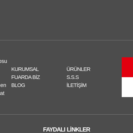
osu
KURUMSAL
ÜRÜNLER
FUARDA BIZ
S.S.S
nen
BLOG
İLETIŞIM
at
FAYDALI LINKLER