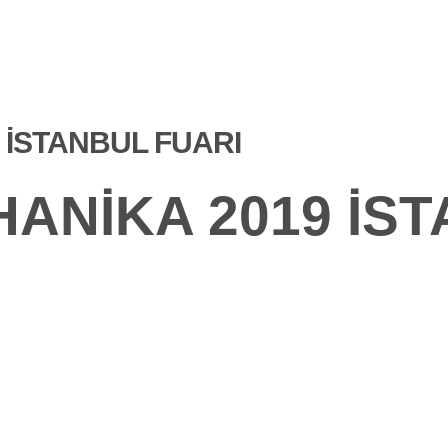
ÜRÜNLER
FUARDA
SIKÇA SORULAN
L
BIZ
SORULAR
 İSTANBUL FUARI
ANIKA 2019 İS