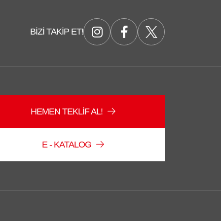
BIZI TAKIP ET!
HEMEN TEKLIF AL!
E - KATALOG
Düzce Sağlam Depo
Çevrimiçi