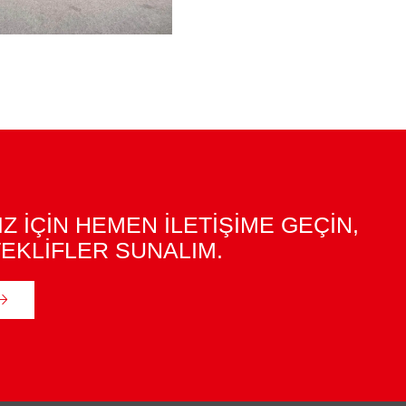
IZ İÇİN HEMEN İLETİŞİME GEÇİN,
EKLİFLER SUNALIM.